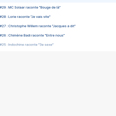
#29 : MC Solaar raconte "Bouge de là"
28 : Lorie raconte "Je vais vite"
#27 : Christophe Willem raconte "Jacques a dit"
#26 : Chimène Badi raconte "Entre nous"
#25 : Indochine raconte "3e sexe"
#24 : Zaho raconte "C'est chelou"
#23 : Patrick Bruel raconte "Au café des délices"
#22 : Kyo raconte "Le chemin"
#21 : Nolwenn Leroy raconte "Cassé"
#20 : Patrick Hernandez raconte "Born to be alive"
#19 : Lorie raconte "Près de moi"
#18 : Michael Jones raconte "A nos actes manqués" (avec Jean-Jacque