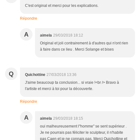
C'est original et merci pour les explications.
Répondre
A
aimela
29/03/2018 18:12
Original et joli contrairement à d'autres qui n'ont rien
à faire dans ce lieu . Merci Solange et bises
Q
Quichottine
27/03/2018 13:36
J'aime beaucoup ta conclusion... si vraie !<br /> Bravo à
l'artiste et merci à toi pour la découverte.
Répondre
A
aimela
29/03/2018 18:15
oui malheureusement l"homme" se sent supérieur .
Je ne pourrais pas féliciter le sculpteur, il n'habite
pas Caen et je ne connais pas. Merci Quichottine et