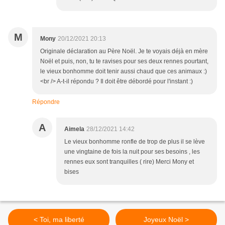
M
Mony
20/12/2021 20:13
Originale déclaration au Père Noël. Je te voyais déjà en mère
Noël et puis, non, tu te ravises pour ses deux rennes pourtant,
le vieux bonhomme doit tenir aussi chaud que ces animaux :)
<br /> A-t-il répondu ? Il doit être débordé pour l'instant :)
Répondre
A
Aimela
28/12/2021 14:42
Le vieux bonhomme ronfle de trop de plus il se lève
une vingtaine de fois la nuit pour ses besoins , les
rennes eux sont tranquilles ( rire) Merci Mony et
bises
< Toi, ma liberté
Joyeux Noël >