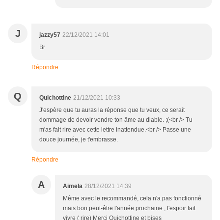
J
jazzy57
22/12/2021 14:01
Br
Répondre
Q
Quichottine
21/12/2021 10:33
J'espère que tu auras la réponse que tu veux, ce serait
dommage de devoir vendre ton âme au diable. ;(<br /> Tu
m'as fait rire avec cette lettre inattendue.<br /> Passe une
douce journée, je t'embrasse.
Répondre
A
Aimela
28/12/2021 14:39
Même avec le recommandé, cela n'a pas fonctionné
mais bon peut-être l'année prochaine , l'espoir fait
vivre ( rire) Merci Quichottine et bises