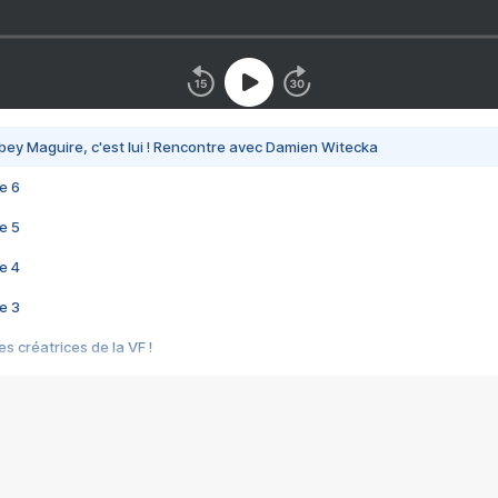
bey Maguire, c'est lui ! Rencontre avec Damien Witecka
e 6
e 5
e 4
e 3
s créatrices de la VF !
e 2
e 1
e Mektoub My Love arrive enfin ! Rencontre avec Shaïn Boumedine et Sal