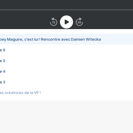
bey Maguire, c'est lui ! Rencontre avec Damien Witecka
e 6
e 5
e 4
e 3
s créatrices de la VF !
e 2
e 1
e Mektoub My Love arrive enfin ! Rencontre avec Shaïn Boumedine et Sal