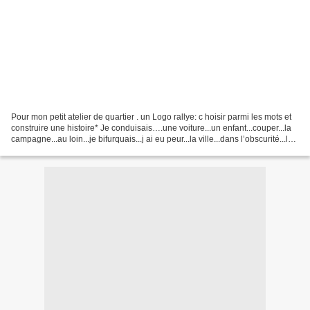
Pour mon petit atelier de quartier . un Logo rallye: c hoisir parmi les mots et
construire une histoire* Je conduisais….une voiture...un enfant...couper...la
campagne...au loin...je bifurquais...j ai eu peur...la ville...dans l’obscurité...la
fenêtre...un...