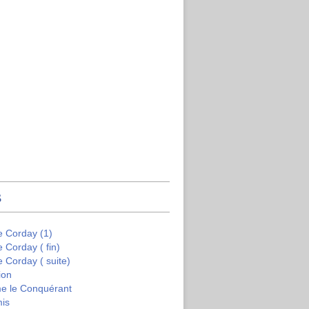
s
e Corday (1)
e Corday ( fin)
e Corday ( suite)
ion
me le Conquérant
mis