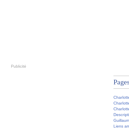
Publicité
Page
Charlott
Charlott
Charlott
Descript
Guillau
Liens a