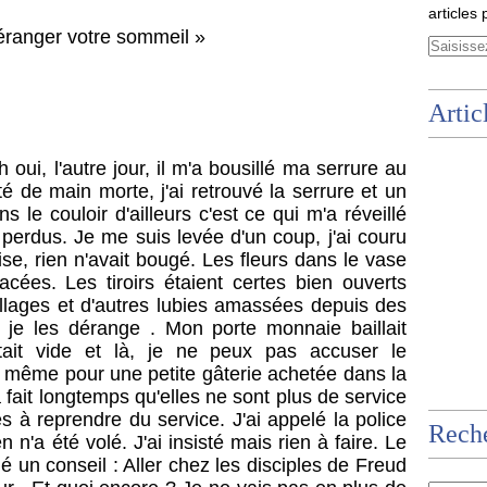
articles 
ranger votre sommeil »
Artic
oui, l'autre jour, il m'a bousillé ma serrure au
té de main morte, j'ai retrouvé la serrure et un
 le couloir d'ailleurs c'est ce qui m'a réveillé
 perdus. Je me suis levée d'un coup, j'ai couru
rise, rien n'avait bougé. Les fleurs dans le vase
cées. Les tiroirs étaient certes bien ouverts
llages et d'autres lubies amassées depuis des
 je les dérange . Mon porte monnaie baillait
tait vide et là, je ne peux pas accuser le
oi même pour une petite gâterie achetée dans la
 fait longtemps qu'elles ne sont plus de service
s à reprendre du service. J'ai appelé la police
Rech
en n'a été volé. J'ai insisté mais rien à faire. Le
un conseil : Aller chez les disciples de Freud