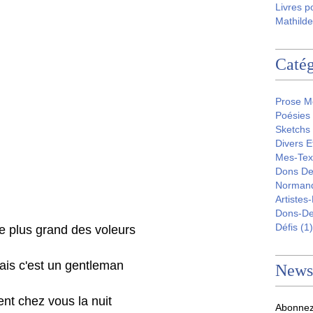
Livres p
Mathilde
Catég
Prose M
Poésies
Sketchs
Divers E
Mes-Tex
Dons De
Norman
Artistes
Dons-D
Défis
(1)
le plus grand des voleurs
ais c'est un gentleman
Newsl
ient chez vous la nuit
Abonnez