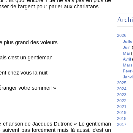
r . Et quoi encore ? Je ne vais pas en plus de
ser de l'argent pour parler aux charlatans.
Arch
2026
Juille
le plus grand des voleurs
Juin
(
Mai
(
ais c'est un gentleman
Avril
Mars
Févri
ient chez vous la nuit
Janvi
2025
ranger votre sommeil »
2024
2023
2022
2021
2019
2018
une chanson de Jacques Dutronc « Le gentleman
2017
 suivent pas forcément mais là aussi, c'est un