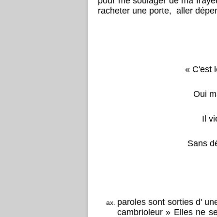
pour me soulager de ma frayeu
racheter une porte, aller dépen
« C'est 
Oui m
Il v
Sans dé
paroles sont sorties d' 
cambrioleur » Elles ne se