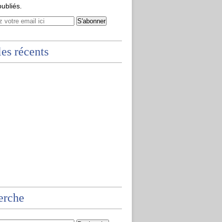
publiés.
les récents
erche