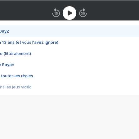
 DayZ
 a 13 ans (et vous l'avez ignoré)
e (littéralement)
im Rayan
 toutes les règles
s les jeux vidéo
us choquant de Rockstar ? - Le scandale BULLY
e plus moche de Steam
du RÊVE tourne au CAUCHEMAR
pendant 8 heures