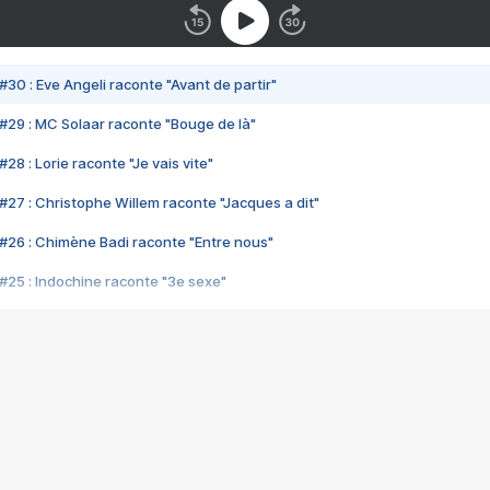
#30 : Eve Angeli raconte "Avant de partir"
#29 : MC Solaar raconte "Bouge de là"
28 : Lorie raconte "Je vais vite"
#27 : Christophe Willem raconte "Jacques a dit"
#26 : Chimène Badi raconte "Entre nous"
#25 : Indochine raconte "3e sexe"
#24 : Zaho raconte "C'est chelou"
#23 : Patrick Bruel raconte "Au café des délices"
#22 : Kyo raconte "Le chemin"
#21 : Nolwenn Leroy raconte "Cassé"
#20 : Patrick Hernandez raconte "Born to be alive"