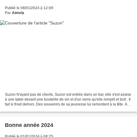
Publié le 08/01/2024 à 12:09
Par
Aimela
Suzon N'ayant pas de clients, Suzon est entrée dans un bar, elle s'est assise
à une table devant une bouteille de vin et d'un verre qu'elle remplit et boit . Il
fait si froid dehors. Des souvenirs de sa jeunesse lui remontent à la tête. A
l'époque, elle...
Bonne année 2024
Publié le 01/01/2024 à 08:25