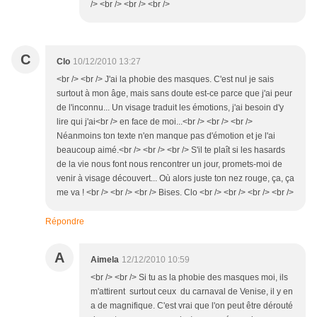
/> <br /> <br /> <br />
C
Clo
10/12/2010 13:27
<br /> <br /> J'ai la phobie des masques. C'est nul je sais
surtout à mon âge, mais sans doute est-ce parce que j'ai peur
de l'inconnu... Un visage traduit les émotions, j'ai besoin d'y
lire qui j'ai<br /> en face de moi...<br /> <br /> <br />
Néanmoins ton texte n'en manque pas d'émotion et je l'ai
beaucoup aimé.<br /> <br /> <br /> S'il te plaît si les hasards
de la vie nous font nous rencontrer un jour, promets-moi de
venir à visage découvert... Où alors juste ton nez rouge, ça, ça
me va ! <br /> <br /> <br /> Bises. Clo <br /> <br /> <br /> <br />
Répondre
A
Aimela
12/12/2010 10:59
<br /> <br /> Si tu as la phobie des masques moi, ils
m'attirent surtout ceux du carnaval de Venise, il y en
a de magnifique. C'est vrai que l'on peut être dérouté