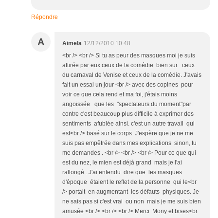
Répondre
A
Aimela
12/12/2010 10:48
<br /> <br /> Si tu as peur des masques moi je suis
attirée par eux ceux de la comédie bien sur ceux
du carnaval de Venise et ceux de la comédie. J'avais
fait un essai un jour <br /> avec des copines pour
voir ce que cela rend et ma foi, j'étais moins
angoissée que les "spectateurs du moment"par
contre c'est beaucoup plus difficile à exprimer des
sentiments afublée ainsi. c'est un autre travail qui
est<br /> basé sur le corps. J'espère que je ne me
suis pas empêtrée dans mes explications sinon, tu
me demandes . <br /> <br /> <br /> Pour ce que qui
est du nez, le mien est déjà grand mais je l'ai
rallongé . J'ai entendu dire que les masques
d'époque étaient le reflet de la personne qui le<br
/> portait en augmentant les défauts physiques. Je
ne sais pas si c'est vrai ou non mais je me suis bien
amusée <br /> <br /> <br /> Merci Mony et bises<br