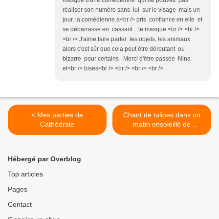
masque d'une comédienne qui ne pouvait pas
réaliser son numéro sans lui sur le visage mais un
jour, la comédienne a<br /> pris confiance en elle et
se débarrasse en cassant ...le masque.<br /> <br />
<br /> J'aime faire parler les objets, les animaux
alors c'est sûr que cela peut être déroutant ou
bizarre pour certains . Merci d'être passée Nina
et<br /> bises<br /> <br /> <br /> <br />
< Mes parties de
Chant de tulipes dans un
Cathédrale
matin ensoleillé de
printemps >
Hébergé par Overblog
Top articles
Pages
Contact