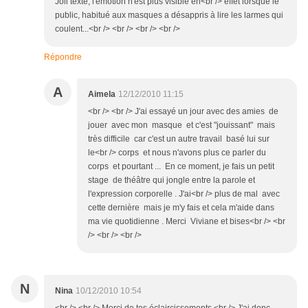
Joli texte, l'émotion n'est plus visible en<br /> effet lorsque le
public, habitué aux masques a désappris à lire les larmes qui
coulent...<br /> <br /> <br /> <br />
Répondre
A
Aimela
12/12/2010 11:15
<br /> <br /> J'ai essayé un jour avec des amies de
jouer avec mon masque et c'est "jouissant" mais
très difficile car c'est un autre travail basé lui sur
le<br /> corps et nous n'avons plus ce parler du
corps et pourtant ... En ce moment, je fais un petit
stage de théâtre qui jongle entre la parole et
l'expression corporelle . J'ai<br /> plus de mal avec
cette dernière mais je m'y fais et cela m'aide dans
ma vie quotidienne . Merci Viviane et bises<br /> <br
/> <br /> <br />
N
Nina
10/12/2010 10:54