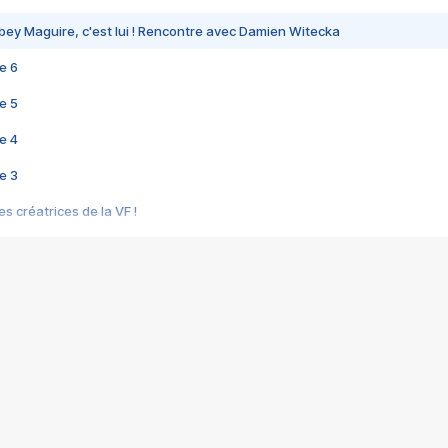
bey Maguire, c'est lui ! Rencontre avec Damien Witecka
e 6
e 5
e 4
e 3
s créatrices de la VF !
e 2
e 1
e Mektoub My Love arrive enfin ! Rencontre avec Shaïn Boumedine et Sal
i : après Toni en famille
elle réalise le bouleversant Dites lui que je l'aime
ais ! Rencontre autour de Vie privée de Rebecca Zlotowski