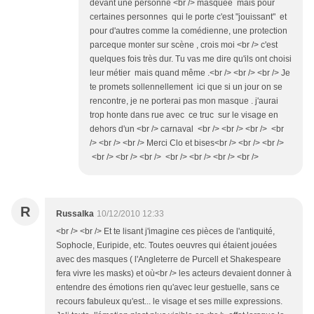
devant une personne <br /> masquée mais pour
certaines personnes qui le porte c'est "jouissant" et
pour d'autres comme la comédienne, une protection
parceque monter sur scène , crois moi <br /> c'est
quelques fois très dur. Tu vas me dire qu'ils ont choisi
leur métier mais quand même .<br /> <br /> <br /> Je
te promets sollennellement ici que si un jour on se
rencontre, je ne porterai pas mon masque . j'aurai
trop honte dans rue avec ce truc sur le visage en
dehors d'un <br /> carnaval <br /> <br /> <br /> <br
/> <br /> <br /> Merci Clo et bises<br /> <br /> <br />
<br /> <br /> <br /> <br /> <br /> <br /> <br />
R
Russalka
10/12/2010 12:33
<br /> <br /> Et te lisant j'imagine ces pièces de l'antiquité,
Sophocle, Euripide, etc. Toutes oeuvres qui étaient jouées
avec des masques ( l'Angleterre de Purcell et Shakespeare
fera vivre les masks) et où<br /> les acteurs devaient donner à
entendre des émotions rien qu'avec leur gestuelle, sans ce
recours fabuleux qu'est... le visage et ses mille expressions.