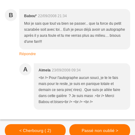
B
Babou*
22/09/2008 21:34
Moi je sais que tout va bien se passer... que la force du petit
scarabée soit avec toi... Euh je peux déjà avoir un autographe
après il y aura foule et tu me verras plus au milieu.... bisous
d'une fan!!!
Répondre
A
Aimela
23/09/2008 09:34
<br /> Pour l'autographe aucun souci, je te le fais
mais pour le reste, je suis en panique totale et
demain ce sera pire( rires) . Que suis-je allée faire
dans cette galère ? Je suis maso .<br /> Merci
Babou et bises<br /> <br /> <br />
< Cherbourg ( 2)
Passé non oublié >