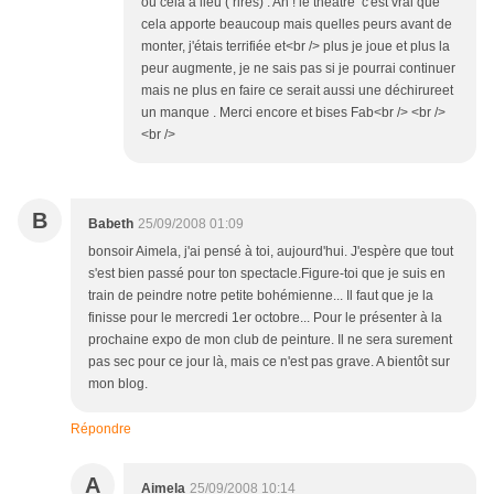
où cela a lieu ( rires) . Ah ! le théâtre c'est vrai que
cela apporte beaucoup mais quelles peurs avant de
monter, j'étais terrifiée et<br /> plus je joue et plus la
peur augmente, je ne sais pas si je pourrai continuer
mais ne plus en faire ce serait aussi une déchirureet
un manque . Merci encore et bises Fab<br /> <br />
<br />
B
Babeth
25/09/2008 01:09
bonsoir Aimela, j'ai pensé à toi, aujourd'hui. J'espère que tout
s'est bien passé pour ton spectacle.Figure-toi que je suis en
train de peindre notre petite bohémienne... Il faut que je la
finisse pour le mercredi 1er octobre... Pour le présenter à la
prochaine expo de mon club de peinture. Il ne sera surement
pas sec pour ce jour là, mais ce n'est pas grave. A bientôt sur
mon blog.
Répondre
A
Aimela
25/09/2008 10:14