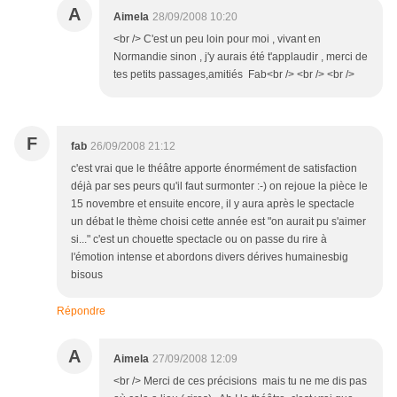
A
Aimela
28/09/2008 10:20
<br /> C'est un peu loin pour moi , vivant en
Normandie sinon , j'y aurais été t'applaudir , merci de
tes petits passages,amitiés Fab<br /> <br /> <br />
F
fab
26/09/2008 21:12
c'est vrai que le théâtre apporte énormément de satisfaction
déjà par ses peurs qu'il faut surmonter :-) on rejoue la pièce le
15 novembre et ensuite encore, il y aura après le spectacle
un débat le thème choisi cette année est "on aurait pu s'aimer
si..." c'est un chouette spectacle ou on passe du rire à
l'émotion intense et abordons divers dérives humainesbig
bisous
Répondre
A
Aimela
27/09/2008 12:09
<br /> Merci de ces précisions mais tu ne me dis pas