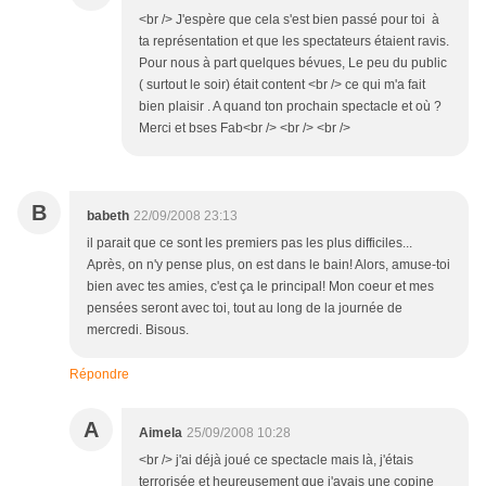
<br /> J'espère que cela s'est bien passé pour toi à
ta représentation et que les spectateurs étaient ravis.
Pour nous à part quelques bévues, Le peu du public
( surtout le soir) était content <br /> ce qui m'a fait
bien plaisir . A quand ton prochain spectacle et où ?
Merci et bses Fab<br /> <br /> <br />
B
babeth
22/09/2008 23:13
il parait que ce sont les premiers pas les plus difficiles...
Après, on n'y pense plus, on est dans le bain! Alors, amuse-toi
bien avec tes amies, c'est ça le principal! Mon coeur et mes
pensées seront avec toi, tout au long de la journée de
mercredi. Bisous.
Répondre
A
Aimela
25/09/2008 10:28
<br /> j'ai déjà joué ce spectacle mais là, j'étais
terrorisée et heureusement que j'avais une copine