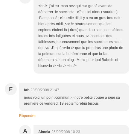
<br /> j'ai eu mon nez qui m'a gratté avant de
démarrer le spectacle , c'était toi alors ( sourires)
.Bien passé , c'est vite dit, il y a eu un gros trou noir
hier après-midi ,<br /> heureusement que les
copines étaient là ( rires) quand au soir , nous étions
toutes très fatiguées et nous avons toutes des
faiblesses, heureusement que les spectateurs n'ont
rien vu. J'espère<br /> que tu prendras une photo de
ta peinture sur la bohémienne et que tu l'as
déposera sur ton blog . Merci pour tout Babeth et
bises<br /> <br /> <br />
F
fab
23/09/2008 21:47
nous voici un point commun :-) notre petite troupe a joué sa
première ce vendredi 19 septembrebig bisous
Répondre
A
Aimela
25/09/2008 10:23