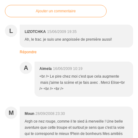
Ajouter un commentaire
L
LIZOTCHKA
15/06/2009 19:35
Ah, le trac. je suis une angoissée de première aussi!
Répondre
A
Aimela
16/06/2009 10:19
<br /> Le pire chez moi c'est que cela augmente
mais j'aime la scène et je fais avec . Merci Elise<br
/> <br /> <br />
M
Moun
28/09/2008 23:30
Argh ce nez rouge, comme il te sied à merveille ! Une belle
aventure que cette troupe et surtout je sens que c'est la voie
qui te correspond le mieux !Plein de bonheurs Mes amitiés