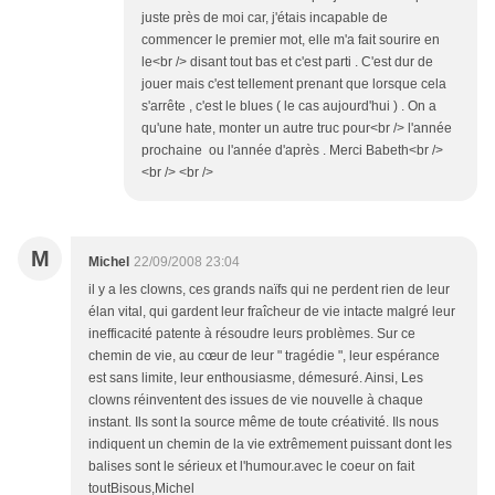
juste près de moi car, j'étais incapable de
commencer le premier mot, elle m'a fait sourire en
le<br /> disant tout bas et c'est parti . C'est dur de
jouer mais c'est tellement prenant que lorsque cela
s'arrête , c'est le blues ( le cas aujourd'hui ) . On a
qu'une hate, monter un autre truc pour<br /> l'année
prochaine ou l'année d'après . Merci Babeth<br />
<br /> <br />
M
Michel
22/09/2008 23:04
il y a les clowns, ces grands naïfs qui ne perdent rien de leur
élan vital, qui gardent leur fraîcheur de vie intacte malgré leur
inefficacité patente à résoudre leurs problèmes. Sur ce
chemin de vie, au cœur de leur " tragédie ", leur espérance
est sans limite, leur enthousiasme, démesuré. Ainsi, Les
clowns réinventent des issues de vie nouvelle à chaque
instant. Ils sont la source même de toute créativité. Ils nous
indiquent un chemin de la vie extrêmement puissant dont les
balises sont le sérieux et l'humour.avec le coeur on fait
toutBisous,Michel