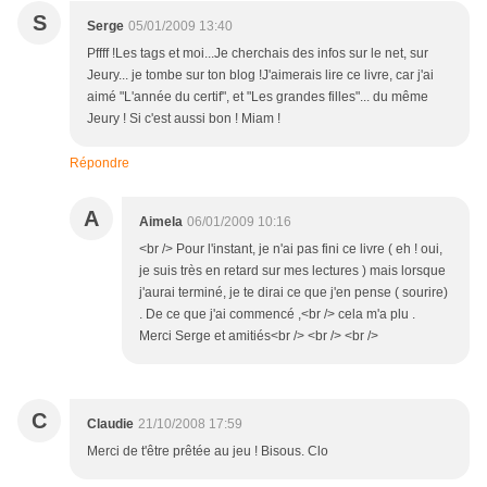
S
Serge
05/01/2009 13:40
Pffff !Les tags et moi...Je cherchais des infos sur le net, sur
Jeury... je tombe sur ton blog !J'aimerais lire ce livre, car j'ai
aimé "L'année du certif", et "Les grandes filles"... du même
Jeury ! Si c'est aussi bon ! Miam !
Répondre
A
Aimela
06/01/2009 10:16
<br /> Pour l'instant, je n'ai pas fini ce livre ( eh ! oui,
je suis très en retard sur mes lectures ) mais lorsque
j'aurai terminé, je te dirai ce que j'en pense ( sourire)
. De ce que j'ai commencé ,<br /> cela m'a plu .
Merci Serge et amitiés<br /> <br /> <br />
C
Claudie
21/10/2008 17:59
Merci de t'être prêtée au jeu ! Bisous. Clo