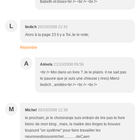
Babeth et bises<br /> <br /> <br />
L
liedich
20/10/2008 22:42
Alors à la page 23 il y a Toi.Je le note;
Répondre
A
Aimela
21/10/2008 09:56
<br /> Moi dans un livre ? Je le plains il ne sait pas
le pauvre que je suis une chieuse ( rires) Merci
liedich , amitiés<br /> <br /> <br />
M
Michel
20/10/2008 12:38
le prochain, je le choisiraisje suis entrain de lire pas le livre
blonc de mon blog , mais, le maitre des forges tu trouves
toujourd "un système" pour faire travailler les
neuronesbisousmichel.............deCaen