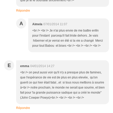
que je te le souhaite sincèrement.<br />
Répondre
A
Aimela
07/01/2014 11:07
<br /> <br /> Je n'ai plus envie de me battre enfin
pour l'instant parcequ'il fait triste dehors. Je vais
hiberner et je verrai en été si la vie a changé Merci
pour tout Babou et bises <br /> <br /> <br /> <br />
E
emma
04/01/2014 14:27
<br /> on peut aussi voir qu'il n'y a presque plus de famines,
que l'espérance de vie est de plus en plus elevée, qu'on
guerit ce qui hier était fatal...et si tous nous mettions à sourire
à<br /> notre prochain, le monde ne serait que sourire, et bien
fait pour 'la grande puissance sadique qui a créé le monde"
(John Cowper Powys)<br /> <br /> <br /> <br />
Répondre