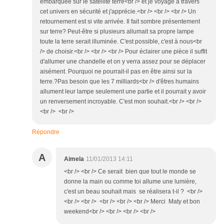
embarquée sur le satellite terre<br /> et je voyage à travers
cet univers en sécurité et j'apprécie.<br /> <br /> <br /> Un
retournement est si vite arrivée. Il fait sombre présentement
sur terre? Peut-être si plusieurs allumait sa propre lampe
toute la terre serait illuminée. C'est possible, c'est à nous<br
/> de choisir.<br /> <br /> <br /> Pour éclairer une pièce il suffit
d'allumer une chandelle et on y verra assez pour se déplacer
aisément. Pourquoi ne pourrait-il pas en être ainsi sur la
terre.?Pas besoin que les 7 milliards<br /> d'êtres humains
allument leur lampe seulement une partie et il pourrait y avoir
un renversement incroyable. C'est mon souhait.<br /> <br />
<br /> <br />
Répondre
A
Aimela
11/01/2013 14:11
<br /> <br /> Ce serait bien que tout le monde se
donne la main ou comme toi allume une lumière,
c'est un beau souhait mais se réalisera t-il ? <br />
<br /> <br /> <br /> <br /> <br /> Merci Maty et bon
weekend<br /> <br /> <br /> <br />