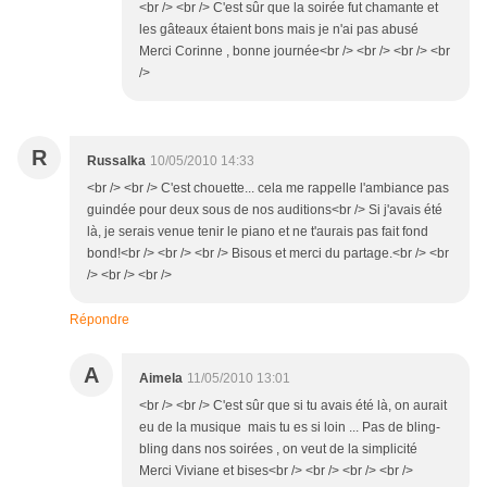
<br /> <br /> C'est sûr que la soirée fut chamante et
les gâteaux étaient bons mais je n'ai pas abusé
Merci Corinne , bonne journée<br /> <br /> <br /> <br
/>
R
Russalka
10/05/2010 14:33
<br /> <br /> C'est chouette... cela me rappelle l'ambiance pas
guindée pour deux sous de nos auditions<br /> Si j'avais été
là, je serais venue tenir le piano et ne t'aurais pas fait fond
bond!<br /> <br /> <br /> Bisous et merci du partage.<br /> <br
/> <br /> <br />
Répondre
A
Aimela
11/05/2010 13:01
<br /> <br /> C'est sûr que si tu avais été là, on aurait
eu de la musique mais tu es si loin ... Pas de bling-
bling dans nos soirées , on veut de la simplicité
Merci Viviane et bises<br /> <br /> <br /> <br />