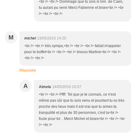
<br /> <br /> Dommage que tu sois si loin de Caen,
tu aurais pu venir Merci Fabienne et bises<br /> <br
/> <br /> <br />
M
michel
13/05/2010 14:20
<br /> <br /> très sympa,<br /> <br /> <br /> fallait m'appeler
pour le buffet<br /> <br /> <br /> bisous Martine<br /> <br />
<br /> <br />
Répondre
A
Aimela
14/05/2010 10:07
<br /> <br /> Pfff! Tel que je te connais, ce n'est
même pas sûr que tu sois venu et pourtant tu es très
proche des lieux mais il est vrai que tu aimes ta
tranquilité et plus de 30 personnes, c'est la<br />
foule pour toi . Merci Michel et bises<br /> <br /> <br
/> <br />