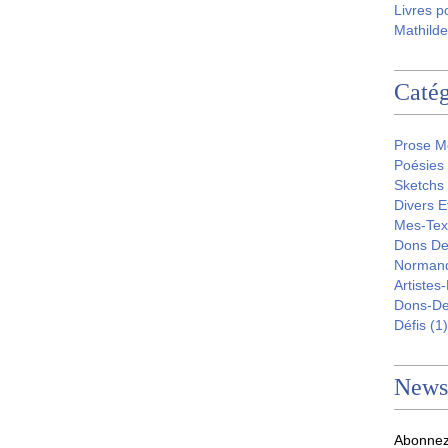
Livres p
Mathilde
Catég
Prose M
Poésies
Sketchs
Divers E
Mes-Tex
Dons De
Norman
Artistes
Dons-D
Défis
(1)
Newsl
Abonnez