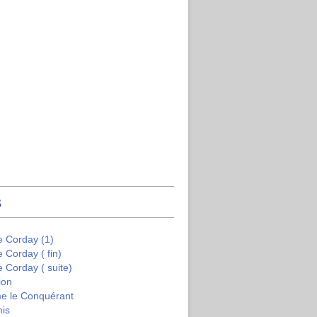
s
e Corday (1)
e Corday ( fin)
e Corday ( suite)
ion
me le Conquérant
mis