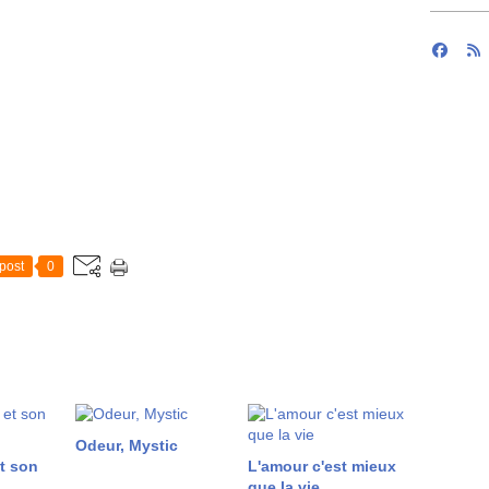
post
0
Odeur, Mystic
et son
L'amour c'est mieux
que la vie