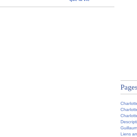
Page
Charlott
Charlott
Charlott
Descript
Guillau
Liens a