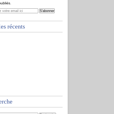
publiés.
les récents
erche