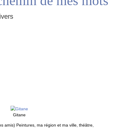
chemin de mes mots
ivers
Gitane
 amis) Peintures, ma région et ma ville, théâtre,