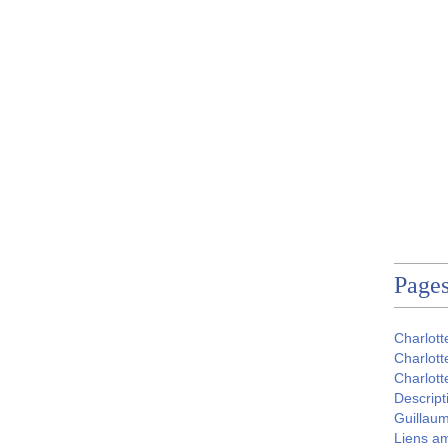
Page
Charlott
Charlott
Charlott
Descript
Guillau
Liens a