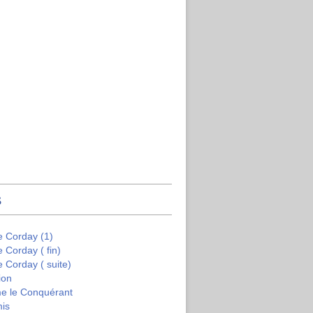
s
e Corday (1)
e Corday ( fin)
e Corday ( suite)
ion
me le Conquérant
mis