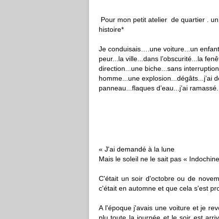
Pour mon petit atelier de quartier . u
histoire*
Je conduisais….une voiture...un enfant..
peur...la ville...dans l’obscurité...la fenê
direction...une biche...sans interruptio
homme...une explosion...dégâts...j’ai
panneau...flaques d’eau...j’ai ramassé.
« J'ai demandé à la lune
Mais le soleil ne le sait pas « Indochin
C'était un soir d'octobre ou de novemb
c'était en automne et que cela s'est pro
A l'époque j'avais une voiture et je re
plu toute la journée et le soir est ar