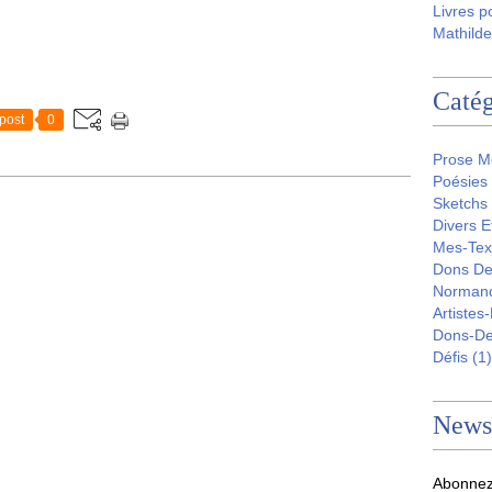
Livres p
Mathilde
Catég
post
0
Prose M
Poésies
Sketchs
Divers E
Mes-Tex
Dons De
Norman
Artistes
Dons-D
Défis
(1)
Newsl
Abonnez