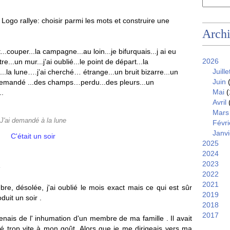
n
Logo rallye: c
hoisir parmi les mots et construire une
Arch
.couper...la campagne...au loin...je bifurquais...j ai eu
2026
tre...un mur...j’ai oublié...le point de départ...la
Juille
n...la lune….j’ai cherché… étrange...un bruit bizarre...un
Juin
(
 demandé ...des champs…perdu...des pleurs...un
Mai
(
..
Avril
Mars
J'ai demandé à la lune
Févri
Janvi
C'était un soir
2025
2024
2023
e
2022
2021
re, désolée, j'ai oublié le mois exact mais ce qui est sûr
2019
duit un soir .
2018
2017
venais de l' inhumation d'un membre de ma famille . Il avait
rivé trop vite à mon goût. Alors que je me dirigeais vers ma