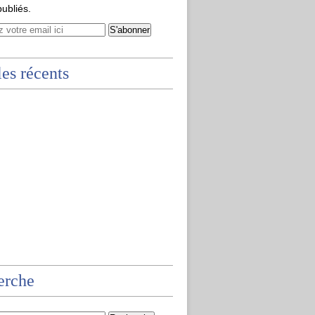
publiés.
les récents
erche