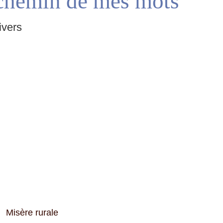
chemin de mes mots
ivers
Misère rurale