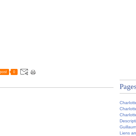
post
0
Page
Charlott
Charlott
Charlott
Descript
Guillau
Liens a