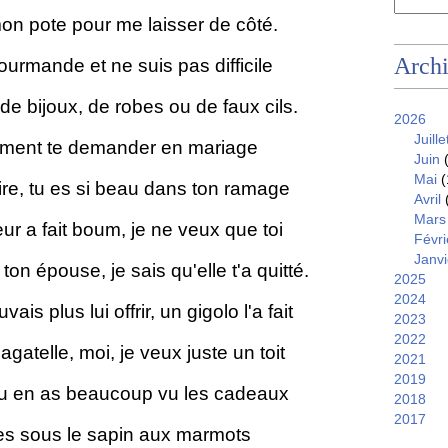
on pote pour me laisser de côté.
Arch
ourmande et ne suis pas difficile
de bijoux, de robes ou de faux cils.
2026
Juille
ement te demander en mariage
Juin
(
Mai
(
dire, tu es si beau dans ton ramage
Avril
Mars
r a fait boum, je ne veux que toi
Févri
Janvi
on épouse, je sais qu'elle t'a quitté.
2025
2024
ais plus lui offrir, un gigolo l'a fait
2023
2022
gatelle, moi, je veux juste un toit
2021
2019
tu en as beaucoup vu les cadeaux
2018
2017
s sous le sapin aux marmots