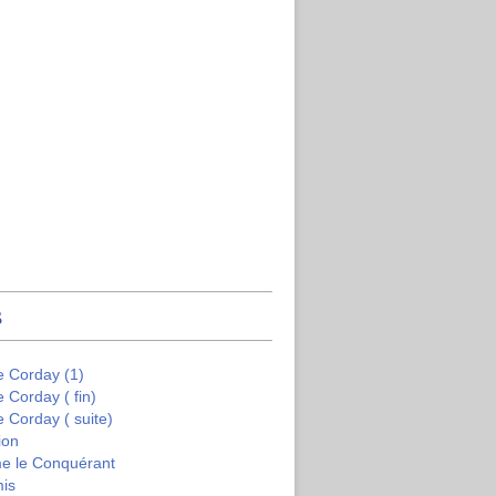
s
e Corday (1)
e Corday ( fin)
e Corday ( suite)
ion
me le Conquérant
mis