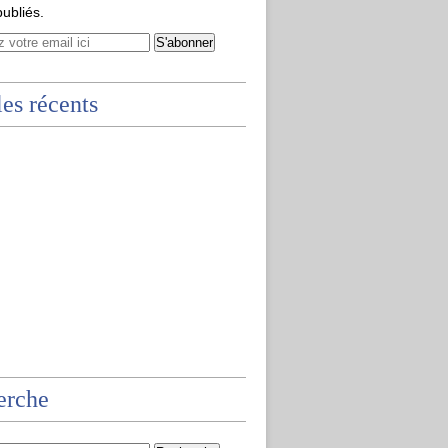
publiés.
les récents
erche