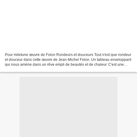
Pour miletune œuvre de Folon Rondeurs et douceurs Tout n'est que rondeur
et douceur dans cette œuvre de Jean-Michel Folon. Un tableau enveloppant
qui nous amène dans un rêve empli de beautés et de chaleur. C'est une
poésie à l'état pur. J'aimerais entrer...