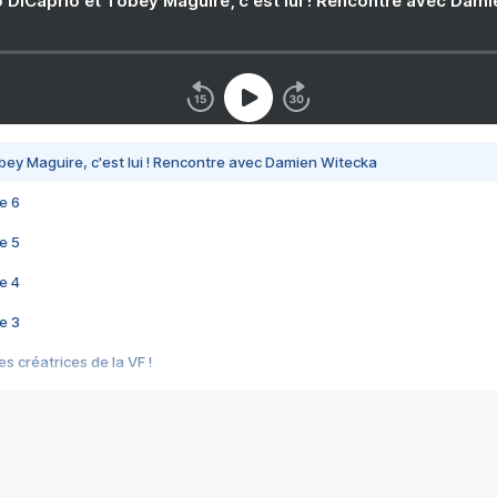
 DiCaprio et Tobey Maguire, c'est lui ! Rencontre avec Dam
bey Maguire, c'est lui ! Rencontre avec Damien Witecka
e 6
e 5
e 4
e 3
s créatrices de la VF !
e 2
e 1
e Mektoub My Love arrive enfin ! Rencontre avec Shaïn Boumedine et Sal