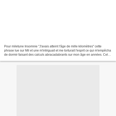
Pour miletune Insomnie "J'avais atteint l'âge de mille kilomètres" cette
phrase lue sur Mil et une m'intriguait et me torturait l'esprit ce qui m'empêcha
de dormir faisant des calculs abracadabrants sur mon âge en années. Cela
donne à peu près ceci :...