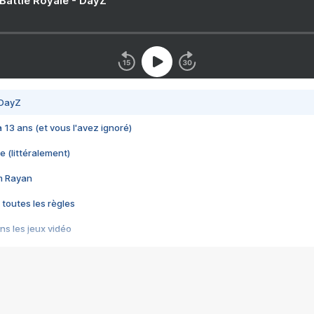
 Battle Royale - DayZ
 DayZ
 a 13 ans (et vous l'avez ignoré)
e (littéralement)
im Rayan
 toutes les règles
s les jeux vidéo
us choquant de Rockstar ? - Le scandale BULLY
e plus moche de Steam
du RÊVE tourne au CAUCHEMAR