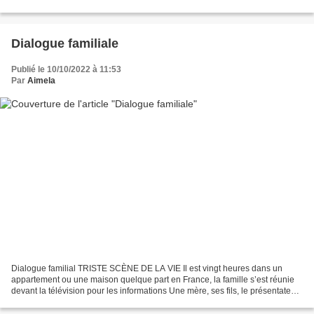
Plus d'excuses mon pote...
Dialogue familiale
Publié le 10/10/2022 à 11:53
Par
Aimela
Dialogue familial TRISTE SCÈNE DE LA VIE Il est vingt heures dans un
appartement ou une maison quelque part en France, la famille s’est réunie
devant la télévision pour les informations Une mère, ses fils, le présentateur
télé Bonsoir mes dames et messieurs,...