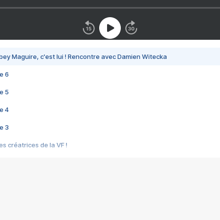
bey Maguire, c'est lui ! Rencontre avec Damien Witecka
e 6
e 5
e 4
e 3
s créatrices de la VF !
e 2
e 1
e Mektoub My Love arrive enfin ! Rencontre avec Shaïn Boumedine et Sal
i : après Toni en famille