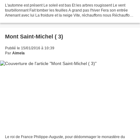
L'automne est présent Le soleil est bas Et les arbres rougissent Le vent
tourbillonnant Fait tomber les feuilles A grand pas l'hiver Fera son entrée
Amenant avec lui La froidure et la neige Vite, réchauffons nous Réchauffons
nous mais pas de trop a dit...
Mont Saint-Michel ( 3)
Publié le 15/01/2016 à 10:39
Par
Aimela
Le roi de France Philippe-Auguste, pour dédommager le monastère du