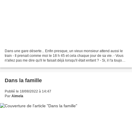
Dans une gare déserte... Enfin presque, un vieux monsieur attend aussi le
train - Il prenait comme moi le 18 h 45 et cela chaque jour de sa vie. - Vous
n'allez pas me dire qu'il le faisait déjà lorsqu'il était enfant ? - Si, il l'a toujours
fait. Je sais......
Dans la famille
Publié le 18/08/2022 à 14:47
Par
Aimela