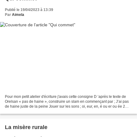
Publié le 19/04/2023 à 13:39
Par
Aimela
Pour mon petit atelier d'écriture j'avais cette consigne D ‘après le texte de
Orelsan « pas de haine », construire un slam en commençant par ; J’ai pas
de haine juste de la peine Jouer sur les sons ; oi, eur, en, é ou er ou ée 2
Continuer sur les sons...
La misère rurale