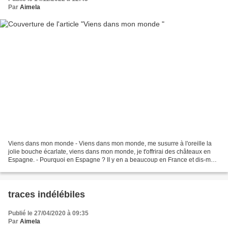
Par
Aimela
Viens dans mon monde - Viens dans mon monde, me susurre à l'oreille la
jolie bouche écarlate, viens dans mon monde, je t'offrirai des châteaux en
Espagne. - Pourquoi en Espagne ? II y en a beaucoup en France et dis-moi,
as-tu vu le prix du chauffage ?...
traces indélébiles
Publié le 27/04/2020 à 09:35
Par
Aimela