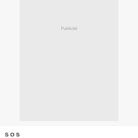
Publicité
S O S