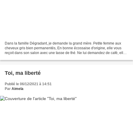
Dans la famille Dégradant, je demande la grand mère. Petite femme aux
cheveux gris bien permanentés, En bonne écossaise d'origine, elle vous
reçoit dans son salon avec une tasse de thé. Ne lui demandez de café, elle
serait choquée. Dans cette famille,...
Toi, ma liberté
Publié le 06/12/2021 à 14:51
Par
Aimela