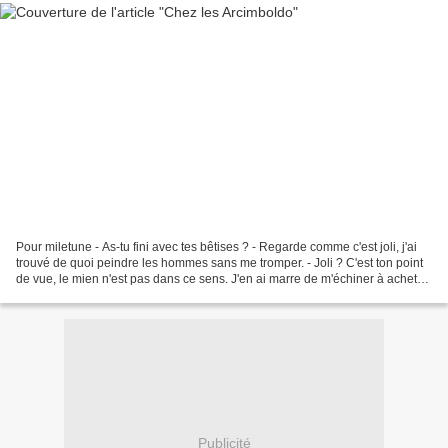
Pour miletune - As-tu fini avec tes bêtises ? - Regarde comme c'est joli, j'ai
trouvé de quoi peindre les hommes sans me tromper. - Joli ? C'est ton point
de vue, le mien n'est pas dans ce sens. J'en ai marre de m'échiner à acheter
des fruits et légumes...
Publicité