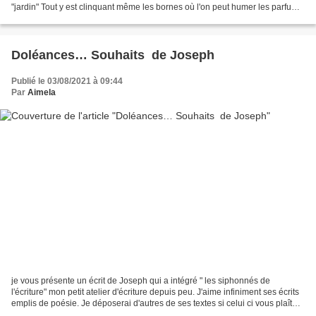
"jardin" Tout y est clinquant même les bornes où l'on peut humer les parfums
qu'il a créé. Le...
Doléances… Souhaits de Joseph
Publié le 03/08/2021 à 09:44
Par
Aimela
je vous présente un écrit de Joseph qui a intégré " les siphonnés de
l'écriture" mon petit atelier d'écriture depuis peu. J'aime infiniment ses écrits
emplis de poésie. Je déposerai d'autres de ses textes si celui ci vous plaît
autant qu'à moi Doléances…...