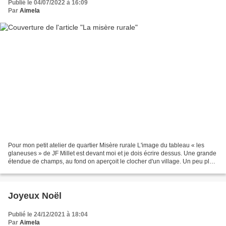
Publié le 04/07/2022 à 16:09
Par
Aimela
Pour mon petit atelier de quartier Misère rurale L'image du tableau « les
glaneuses » de JF Millet est devant moi et je dois écrire dessus. Une grande
étendue de champs, au fond on aperçoit le clocher d'un village. Un peu plus
près des arbres, un homme...
Joyeux Noël
Publié le 24/12/2021 à 18:04
Par
Aimela