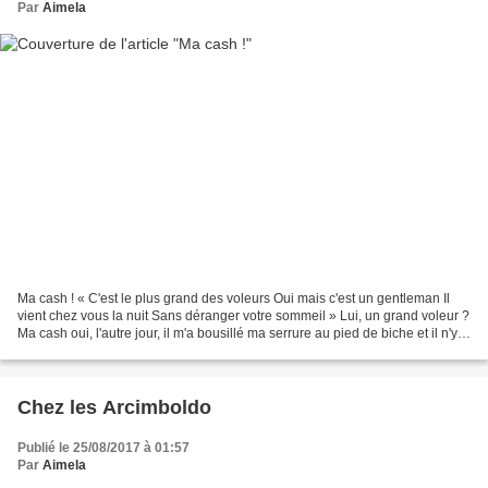
Par
Aimela
Ma cash ! « C'est le plus grand des voleurs Oui mais c'est un gentleman Il
vient chez vous la nuit Sans déranger votre sommeil » Lui, un grand voleur ?
Ma cash oui, l'autre jour, il m'a bousillé ma serrure au pied de biche et il n'y a
pas été de main...
Chez les Arcimboldo
Publié le 25/08/2017 à 01:57
Par
Aimela