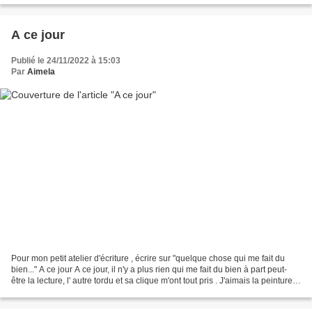
A ce jour
Publié le 24/11/2022 à 15:03
Par
Aimela
Pour mon petit atelier d'écriture , écrire sur "quelque chose qui me fait du
bien..." A ce jour A ce jour, il n'y a plus rien qui me fait du bien à part peut-
être la lecture, l' autre tordu et sa clique m'ont tout pris . J'aimais la peinture ,
elle me...