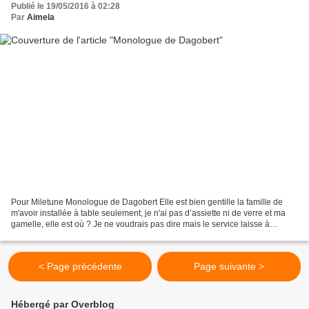
Publié le 19/05/2016 à 02:28
Par
Aimela
Pour Miletune Monologue de Dagobert Elle est bien gentille la famille de
m'avoir installée à table seulement, je n'ai pas d’assiette ni de verre et ma
gamelle, elle est où ? Je ne voudrais pas dire mais le service laisse à
désirer. Bon, je ne vais pas...
< Page précédente
Page suivante >
Hébergé par Overblog