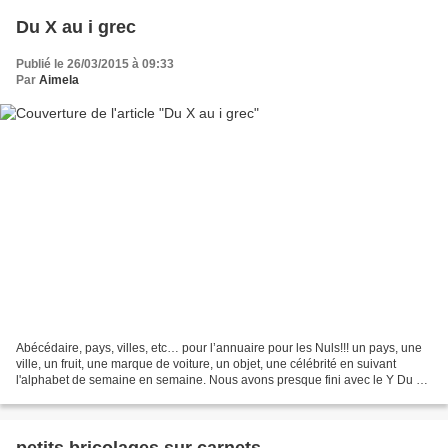
Du X au i grec
Publié le 26/03/2015 à 09:33
Par
Aimela
Abécédaire, pays, villes, etc… pour l’annuaire pour les Nuls!!! un pays, une
ville, un fruit, une marque de voiture, un objet, une célébrité en suivant
l'alphabet de semaine en semaine. Nous avons presque fini avec le Y Du X
au i grec Après m'être cassé...
petits bricolages sur carnets