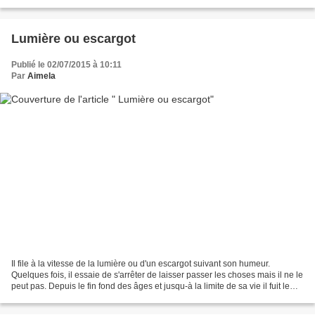
racine mais cela n'a pas empêchés...
Lumière ou escargot
Publié le 02/07/2015 à 10:11
Par
Aimela
Il file à la vitesse de la lumière ou d'un escargot suivant son humeur.
Quelques fois, il essaie de s'arrêter de laisser passer les choses mais il ne le
peut pas. Depuis le fin fond des âges et jusqu-à la limite de sa vie il fuit le
jour, la nuit, en...