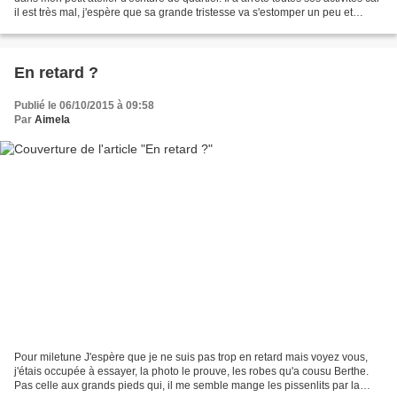
il est très mal, j'espère que sa grande tristesse va s'estomper un peu et
revenir écrire d'autres...
En retard ?
Publié le 06/10/2015 à 09:58
Par
Aimela
Pour miletune J'espère que je ne suis pas trop en retard mais voyez vous,
j'étais occupée à essayer, la photo le prouve, les robes qu'a cousu Berthe.
Pas celle aux grands pieds qui, il me semble mange les pissenlits par la