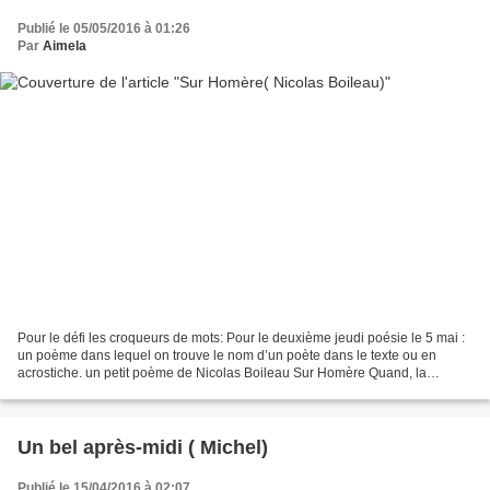
Publié le 05/05/2016 à 01:26
Par
Aimela
Pour le défi les croqueurs de mots: Pour le deuxième jeudi poésie le 5 mai :
un poème dans lequel on trouve le nom d’un poète dans le texte ou en
acrostiche. un petit poème de Nicolas Boileau Sur Homère Quand, la
dernière fois, dans le sacré vallon, La...
Un bel après-midi ( Michel)
Publié le 15/04/2016 à 02:07