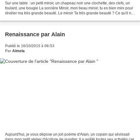
Sur une table : un petit miroir, un chapeau noir une clochette, des clefs, un
foulard, une bougie La sorcière Miroir, mon beau miroir, tu es bien mini pour
révéler ma très grande beauté. Le miroir Ta très grande beauté ? Ce qu'il ne
faut pas entendre....
Renaissance par Alain
Publié le 16/10/2015 à 06:53
Par
Aimela
Aujourd'hui, je vous dépose un joli poème d'Alain, un copain qui sévissait
dans mon petit atelier d'écriture de quartier. Il a arrêté toutes ses activités car