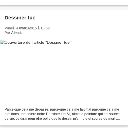
s'est rendu à la police de Quimper...
Dessiner tue
Publié le 09/01/2015 à 15:58
Par
Aimela
Parce-que cela me dépasse, parce-que cela me fait mal parc-que cela me
met dans une colère noire Dessiner tue Si j'aime la peinture qui est source
de vie, Je dirai pour être polie que le dessin m'ennuie et source de mort .
Dans d'autres temps, vous m'auriez...