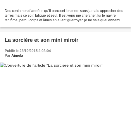
Des centaines d’années qu’il parcourt les mers sans jamais approcher des
terres mais ce soir, fatigué et seul, Il est venu me chercher, lui le navire
fantôme, perdu corps et âmes en allant guerroyer, je ne sais quel ennemi. Je
suis montée à son bord et...
La sorcière et son mini miroir
Publié le 28/10/2015 à 08:04
Par
Aimela