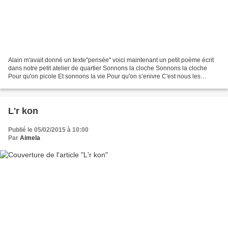
Alain m'avait donné un texte"pensée" voici maintenant un petit poème écrit
dans notre petit atelier de quartier Sonnons la cloche Sonnons la cloche
Pour qu'on picole Et sonnons la vie Pour qu'on s’enivre C'est nous les
mômes Oui, les mômes corbeaux Qui...
L'r kon
Publié le 05/02/2015 à 10:00
Par
Aimela