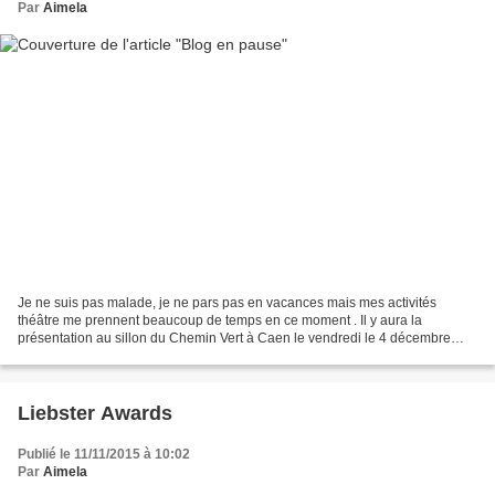
Par
Aimela
Je ne suis pas malade, je ne pars pas en vacances mais mes activités
théâtre me prennent beaucoup de temps en ce moment . Il y aura la
présentation au sillon du Chemin Vert à Caen le vendredi le 4 décembre
2015 à 20 h et la pièce s'appelle " Cet enfant"...
Liebster Awards
Publié le 11/11/2015 à 10:02
Par
Aimela