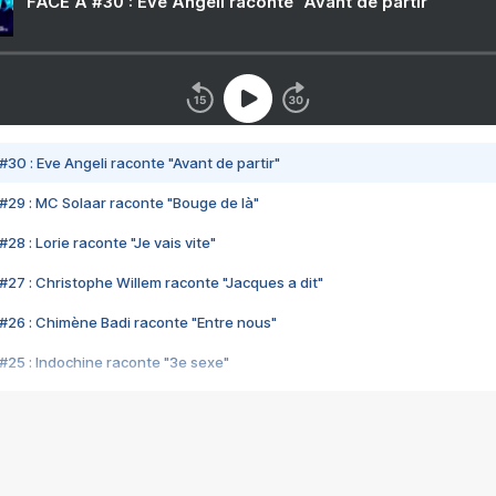
FACE A #30 : Eve Angeli raconte "Avant de partir"
#30 : Eve Angeli raconte "Avant de partir"
#29 : MC Solaar raconte "Bouge de là"
28 : Lorie raconte "Je vais vite"
#27 : Christophe Willem raconte "Jacques a dit"
#26 : Chimène Badi raconte "Entre nous"
#25 : Indochine raconte "3e sexe"
#24 : Zaho raconte "C'est chelou"
#23 : Patrick Bruel raconte "Au café des délices"
#22 : Kyo raconte "Le chemin"