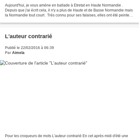
Aujourd'hui, je vous amène en ballade à Etretat en Haute Normandie .
Depuis que j'ai écrit cela, il n'y a plus de Haute et de Basse Normandie mais
la Normandie tout court . Très connu pour ses falaises, elles ont été peintes
pas beaucoup d'impressionnistes...
L'auteur contrarié
Publié le 22/02/2016 à 06:39
Par
Aimela
Pour les croqueurs de mots L'auteur contrarié En cet après midi d'été une