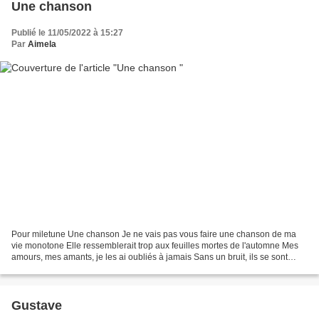
Une chanson
Publié le 11/05/2022 à 15:27
Par
Aimela
Pour miletune Une chanson Je ne vais pas vous faire une chanson de ma
vie monotone Elle ressemblerait trop aux feuilles mortes de l'automne Mes
amours, mes amants, je les ai oubliés à jamais Sans un bruit, ils se sont
sauvés au vent du nord A moins qu'ils...
Gustave