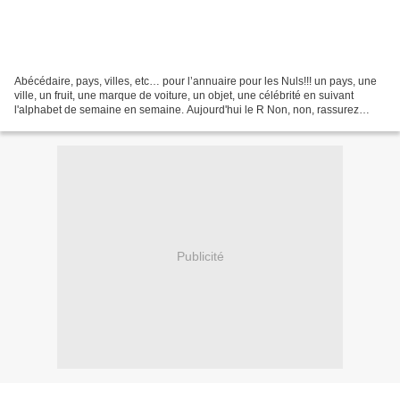
Abécédaire, pays, villes, etc… pour l’annuaire pour les Nuls!!! un pays, une
ville, un fruit, une marque de voiture, un objet, une célébrité en suivant
l'alphabet de semaine en semaine. Aujourd'hui le R Non, non, rassurez
vous, je sais que cela ne s'écrit...
Publicité